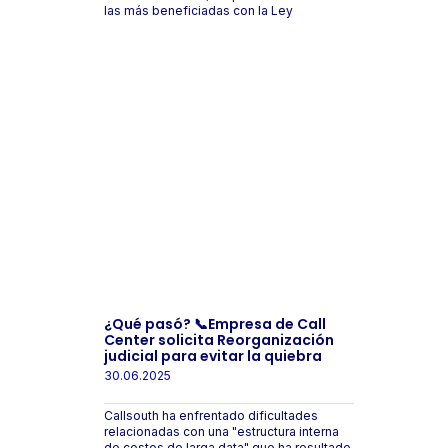
las más beneficiadas con la Ley
¿Qué pasó? 📞Empresa de Call
Center solicita Reorganización
judicial para evitar la quiebra
30.06.2025
Callsouth ha enfrentado dificultades
relacionadas con una "estructura interna
de costos de larga data" que ha resultado