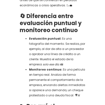
antes de que se conviertan en pérdidas
económicas o crisis operativas. 📉💼
🔄 Diferencia entre
evaluación puntual y
monitoreo continuo
Evaluación puntual:
Es una
fotografía del momento. Se realiza, por
ejemplo, al dar de alta a un proveedor
o aprobar una línea de crédito a un
cliente. Muestra el estado de la
empresa
solo ese día
. 📸
Monitoreo continuo:
Es una película
en tiempo real. Analiza de forma
permanente el comportamiento de la
empresa, enviando alertas inmediatas
si aparece una demanda, un cheque
protestado o una deuda fiscal. 🎥🚨