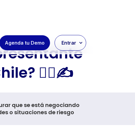
Agenda tu Demo
Entrar
presentante
e? 🕵️‍♀️✍️
gurar que se está negociando
es o situaciones de riesgo