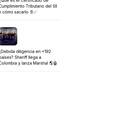
¿Qué es el Certificado de
Cumplimiento Tributario del SII
y cómo sacarlo 📄✅
¿Debida diligencia en +192
países? Sheriff llega a
Colombia y lanza Marshal 🌎🤖