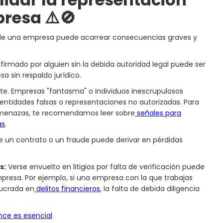
resa ⚠️🚫
 de una empresa puede acarrear consecuencias graves y
irmado por alguien sin la debida autoridad legal puede ser
a sin respaldo jurídico.
nte. Empresas "fantasma" o individuos inescrupulosos
dentidades falsas o representaciones no autorizadas. Para
amenazas, te recomendamos leer sobre
señales para
as
.
de un contrato o un fraude puede derivar en pérdidas
s:
Verse envuelto en litigios por falta de verificación puede
mpresa. Por ejemplo, si una empresa con la que trabajas
lucrada en
delitos financieros
, la falta de debida diligencia
nce es esencial