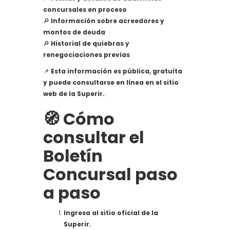
concursales en proceso
🔎
Información sobre acreedores y
montos de deuda
🔎
Historial de quiebras y
renegociaciones previas
📌
Esta información es pública, gratuita
y puede consultarse en línea en el sitio
web de la Superir.
🧭 Cómo
consultar el
Boletín
Concursal paso
a paso
Ingresa al sitio oficial de la
Superir.