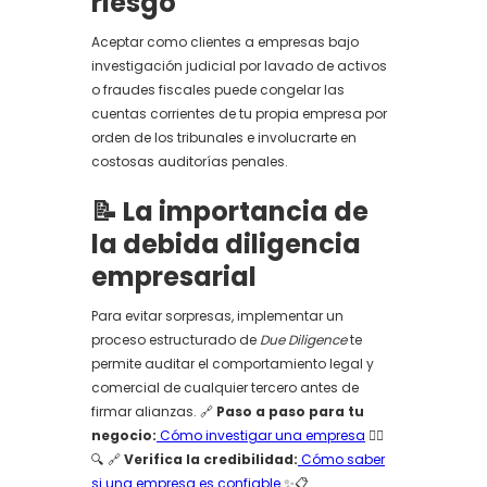
riesgo
Aceptar como clientes a empresas bajo
investigación judicial por lavado de activos
o fraudes fiscales puede congelar las
cuentas corrientes de tu propia empresa por
orden de los tribunales e involucrarte en
costosas auditorías penales.
📝 La importancia de
la debida diligencia
empresarial
Para evitar sorpresas, implementar un
proceso estructurado de
Due Diligence
te
permite auditar el comportamiento legal y
comercial de cualquier tercero antes de
firmar alianzas. 🔗
Paso a paso para tu
negocio:
Cómo investigar una empresa
🕵️‍♂️
🔍 🔗
Verifica la credibilidad:
Cómo saber
si una empresa es confiable
✨📋