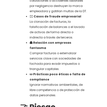
cotizaciones o accidentes laborales
por negligencia destruyen la marca
empleadora y gatillan multas de la DT.
🕵️‍♂️ Casos de fraude empresarial
La clonación de facturas, la
falsificación de balances o el lavado
de activos de forma directa o
indirecta a través de terceros.
👻 Relación con empresas
fantasma
Comprar facturas o externalizar
servicios clave con sociedades de
fachada para evadir impuestos o
triangular capitales.
📜 Prácticas poco éticas o falta de
compliance
Ignorar normativas ambientales, de
libre competencia o de protección de
datos personales.
🤝 Riesgo