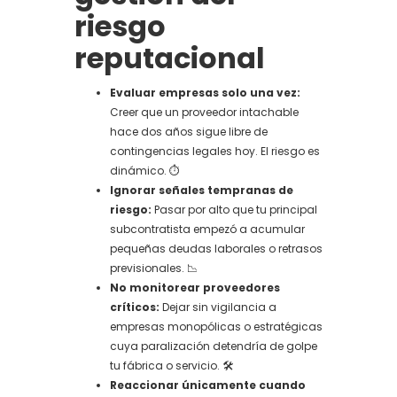
riesgo
reputacional
Evaluar empresas solo una vez:
Creer que un proveedor intachable
hace dos años sigue libre de
contingencias legales hoy. El riesgo es
dinámico. ⏱️
Ignorar señales tempranas de
riesgo:
Pasar por alto que tu principal
subcontratista empezó a acumular
pequeñas deudas laborales o retrasos
previsionales. 📉
No monitorear proveedores
críticos:
Dejar sin vigilancia a
empresas monopólicas o estratégicas
cuya paralización detendría de golpe
tu fábrica o servicio. 🛠️
Reaccionar únicamente cuando