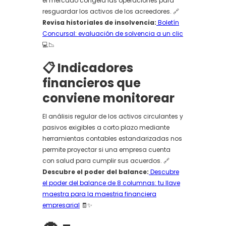
el mercado congela las operaciones para
resguardar los activos de los acreedores. 🔗
Revisa historiales de insolvencia:
Boletín
Concursal: evaluación de solvencia a un clic
💻📉
📋 Indicadores
financieros que
conviene monitorear
El análisis regular de los activos circulantes y
pasivos exigibles a corto plazo mediante
herramientas contables estandarizadas nos
permite proyectar si una empresa cuenta
con salud para cumplir sus acuerdos. 🔗
Descubre el poder del balance:
Descubre
el poder del balance de 8 columnas: tu llave
maestra para la maestria financiera
empresarial
🧾✨