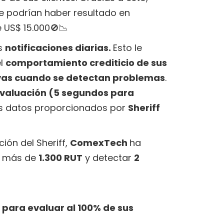
 podrían haber resultado en
 US$ 15.000🚫📉
as
notificaciones diarias.
Esto le
el
comportamiento crediticio de sus
ivas cuando se detectan problemas
.
 evaluación (5 segundos para
los datos proporcionados por
Sheriff
ión del Sheriff,
ComexTech
ha
e más de
1.300 RUT
y detectar
2
 para evaluar al 100% de sus