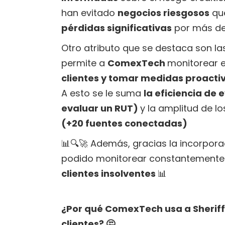
han evitado
negocios riesgosos
que
pérdidas significativas
por más de
Otro atributo que se destaca son l
permite a
ComexTech
monitorear 
clientes y tomar medidas proact
A esto se le suma
la eficiencia de
evaluar un RUT)
y la amplitud de 
(+20 fuentes conectadas)
📊🔍🚀 Además, gracias la incorporac
podido monitorear constantement
clientes insolventes
📊
¿Por qué ComexTech usa a Sheriff
clientes? 🤔