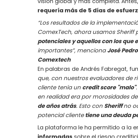
visión global y más completa. Antes
requería más de 5 días de esfuerz
“Los resultados de la implementació
ComexTech, ahora usamos Sheriff p
potenciales y aquellos con los que
importantes”, menciona
José Pedro
Comextech
En palabras de Andrés Fabregat, f
que, con nuestros evaluadores de r
cliente tenía un
credit score "malo"
en realidad era por morosidades 
de años atrás
. Esto con
Sheriff
no oc
potencial cliente
tiene una deuda 
La plataforma le ha permitido a la
informadas
sobre el riesgo creditic