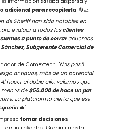
, la información estaba dispersa y
o adicional para recopilarla
. 🔄📈
n de Sheriff han sido notables en
ara evaluar a todos los
clientes
 estamos a punto de cerrar
acuerdos
 Sánchez, Subgerente Comercial de
undador de Comextech:
"Nos pasó
iesgo antiguos, más de un potencial
. Al hacer el doble clic, veíamos que
de menos de
$50.000 de hace un par
urre. La plataforma alerta que ese
pequeña
💼"
 empresa
tomar decisiones
io de sus clientes. Gracias a esto,