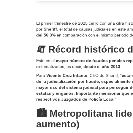
El primer trimestre de 2025 cerró con una cifra his
por
Sheriff
, el total de causas judiciales en este á
del 56,3%
en comparación con el mismo periodo de
🧯 Récord histórico 
Este es el
mayor número de fraudes penales repo
sistematizados, es decir,
desde el año 2013
.
Para
Vicente Cruz Infante
, CEO de Sheriff, “
estam
de la judicialización por fraude, especialment
mayor uso del sistema judicial para perseguir d
estafas y engaños
.
Importante mencionar que es
respectivos Juzgados de Policía Local
”
🏙️ Metropolitana lid
aumento)