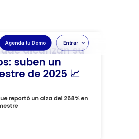
Agenda tu Demo
Entrar
aude alcanzan su
os: suben un
estre de 2025 📈
que reportó un alza del 268% en
imestre