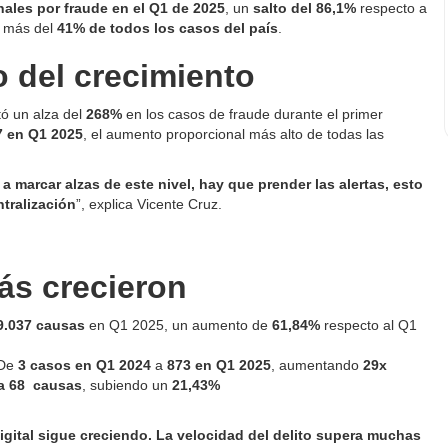
ales por fraude en el Q1 de 2025
, un
salto del 86,1%
respecto a
a más del
41% de todos los casos del país
.
o del crecimiento
tó un alza del
268%
en los casos de fraude durante el primer
7 en Q1 2025
, el aumento proporcional más alto de todas las
marcar alzas de este nivel, hay que prender las alertas, esto
ntralización
”, explica Vicente Cruz.
 más crecieron
9.037
causas
en Q1 2025, un aumento de
61,84%
respecto al Q1
 De
3 casos en Q1 2024
a
873 en Q1 2025
, aumentando
29x
a 68 causas
, subiendo un
21,43%
igital sigue creciendo. La velocidad del delito supera muchas