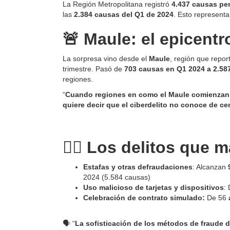
La Región Metropolitana registró
4.437 causas pen
las
2.384 causas del Q1 de 2024
. Esto represent
🚨 Maule: el epicentr
La sorpresa vino desde el
Maule
, región que repor
trimestre. Pasó de
703 causas en Q1 2024 a 2.58
regiones.
“
Cuando regiones en como el Maule comienzan a 
quiere decir que el ciberdelito no conoce de ce
🕵️‍♀️ Los delitos que
Estafas y otras defraudaciones
: Alcanzan
2024 (5.584 causas)
Uso malicioso de tarjetas y dispositivos
:
Celebración de contrato simulado:
De 56
🗣️ “
La sofisticación de los métodos de fraude d