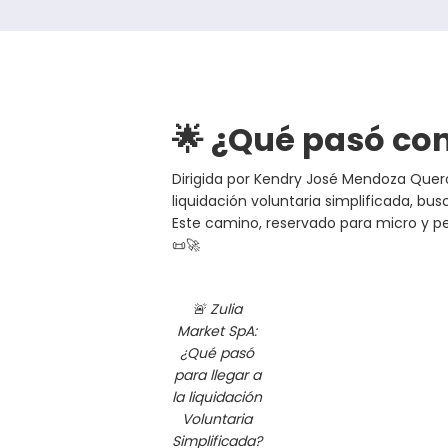
🌟 ¿Qué pasó con
Dirigida por Kendry José Mendoza Que
liquidación voluntaria simplificada, bu
Este camino, reservado para micro y p
📜🚀
🚨 Zulia
Market SpA:
¿Qué pasó
para llegar a
la liquidación
Voluntaria
Simplificada?