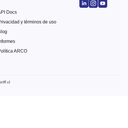
API Docs
rivacidad y términos de uso
Blog
nformes
olítica ARCO
iff.cl