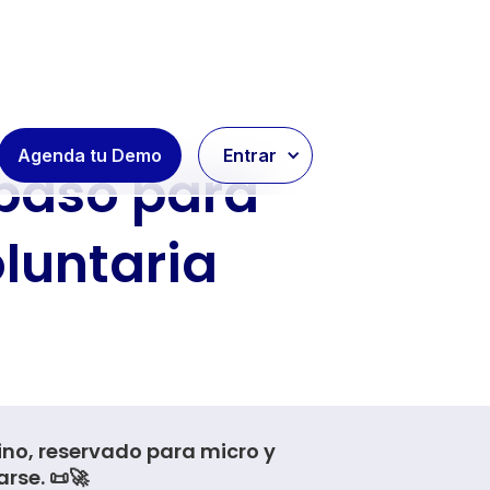
Agenda tu Demo
Entrar
 pasó para
oluntaria
ino, reservado para micro y
rse. 📜🚀