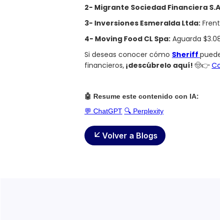
2- Migrante Sociedad Financiera S.A
3- Inversiones Esmeralda Ltda:
Frent
4- Moving Food CL Spa:
Aguarda $3.080
Si deseas conocer cómo
Sheriff
puede
financieros,
¡descúbrelo aquí!
🤠👉
Co
🤖 Resume este contenido con IA:
💬 ChatGPT
🔍 Perplexity
Volver a Blogs