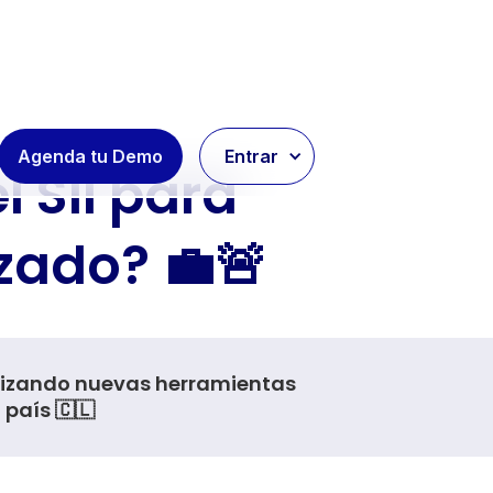
Agenda tu Demo
Entrar
 SII para
zado? 💼🚨
tilizando nuevas herramientas
país 🇨🇱