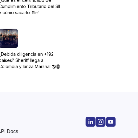
¿Qué es el Certificado de
Cumplimiento Tributario del SII
y cómo sacarlo 📄✅
¿Debida diligencia en +192
países? Sheriff llega a
Colombia y lanza Marshal 🌎🤖
API Docs