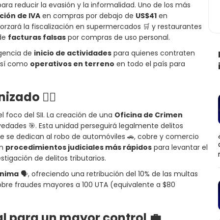
ra reducir la evasión y la informalidad. Uno de los más
ción de IVA
en compras por debajo de
US$41
en
forzará la fiscalización en supermercados 🛒 y restaurantes
 de
facturas falsas
por compras de uso personal.
gencia de
inicio de actividades
para quienes contraten
 así como
operativos en terreno
en todo el país para
anizado
🕵️‍♀️
 foco del SII. La creación de una
Oficina de Crimen
edades 🎯. Esta unidad perseguirá legalmente delitos
e se dedican al robo de automóviles 🚗, cobre y comercio
án
procedimientos judiciales más rápidos
para levantar el
estigación de delitos tributarios.
ónima
🗣️, ofreciendo una retribución del 10% de las multas
bre fraudes mayores a 100 UTA (equivalente a $80
al para un mayor control
💼