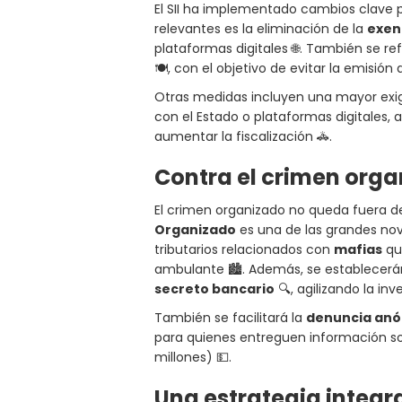
El SII ha implementado cambios clave pa
relevantes es la eliminación de la
exen
plataformas digitales 🌐. También se re
🍽️, con el objetivo de evitar la emisión
Otras medidas incluyen una mayor exi
con el Estado o plataformas digitales,
aumentar la fiscalización 🚓.
Contra el crimen org
El crimen organizado no queda fuera del
Organizado
es una de las grandes nov
tributarios relacionados con
mafias
qu
ambulante 🏙️. Además, se establecer
secreto bancario
🔍, agilizando la inv
También se facilitará la
denuncia an
para quienes entreguen información so
millones) 💵.
Una estrategia integr