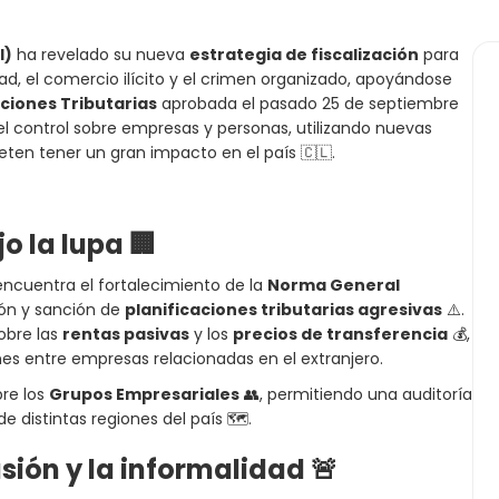
I)
ha revelado su nueva
estrategia de fiscalización
para
dad, el comercio ilícito y el crimen organizado, apoyándose
ciones Tributarias
aprobada el pasado 25 de septiembre
r el control sobre empresas y personas, utilizando nuevas
ten tener un gran impacto en el país 🇨🇱.
o la lupa
🏢
ncuentra el fortalecimiento de la
Norma General
ación y sanción de
planificaciones tributarias agresivas
⚠️.
obre las
rentas pasivas
y los
precios de transferencia
💰,
ones entre empresas relacionadas en el extranjero.
bre los
Grupos Empresariales
👥, permitiendo una auditoría
e distintas regiones del país 🗺️.
sión y la informalidad
🚨