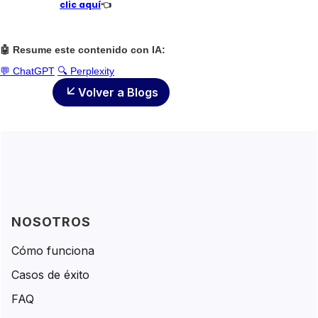
clic aquí
👈
🤖 Resume este contenido con IA:
💬 ChatGPT
🔍 Perplexity
Volver a Blogs
NOSOTROS
Cómo funciona
Casos de éxito
FAQ