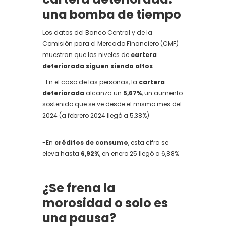
una bomba de tiempo
Los datos del Banco Central y de la
Comisión para el Mercado Financiero (CMF)
muestran que los niveles de
cartera
deteriorada siguen siendo altos
:
-En el caso de las personas, la
cartera
deteriorada
alcanza un
5,67%
, un aumento
sostenido que se ve desde el mismo mes del
2024 (a febrero 2024 llegó a 5,38%)
-En
créditos de consumo
, esta cifra se
eleva hasta
6,92%
, en enero 25 llegó a 6,88%
¿Se frena la
morosidad o solo es
una pausa?