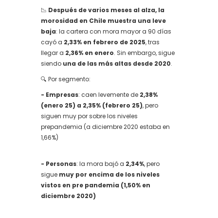
📉
Después de varios meses al alza, la
morosidad en Chile muestra una leve
baja
: la cartera con mora mayor a 90 días
cayó a
2,33% en febrero de 2025
, tras
llegar a
2,36% en enero
. Sin embargo, sigue
siendo
una de las más altas desde 2020
.
🔍 Por segmento:
- Empresas
: caen levemente de
2,38%
(enero 25) a 2,35% (febrero 25)
, pero
siguen muy por sobre los niveles
prepandemia (a diciembre 2020 estaba en
1,66%)
- Personas
: la mora bajó a
2,34%
, pero
sigue
muy por encima de los niveles
vistos en pre pandemia (1,50% en
diciembre 2020)