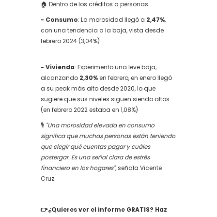
🏠 Dentro de los créditos a personas:
- Consumo
: La morosidad llegó a
2,47%
,
con una tendencia a la baja, vista desde
febrero 2024 (3,04%)
- Vivienda
: Experimento una leve baja,
alcanzando
2,30%
en febrero, en enero llegó
a su peak más alto desde 2020, lo que
sugiere que sus niveles siguen siendo altos
(en febrero 2022 estaba en 1,08%)
🎙️
"Una morosidad elevada en consumo
significa que muchas personas están teniendo
que elegir qué cuentas pagar y cuáles
postergar. Es una señal clara de estrés
financiero en los hogares",
señala Vicente
Cruz.
👉¿Quieres ver el informe GRATIS? Haz