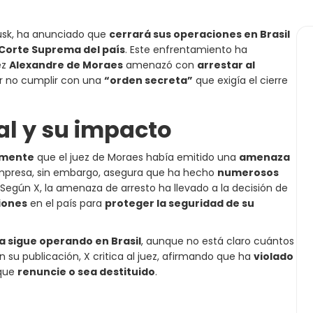
Musk, ha anunciado que
cerrará sus operaciones en Brasil
Corte Suprema del país
. Este enfrentamiento ha
ez
Alexandre de Moraes
amenazó con
arrestar al
or no cumplir con una
“orden secreta”
que exigía el cierre
gal y su impacto
amente
que el juez de Moraes había emitido una
amenaza
 empresa, sin embargo, asegura que ha hecho
numerosos
o. Según X, la amenaza de arresto ha llevado a la decisión de
iones
en el país para
proteger la seguridad de su
 sigue operando en Brasil
, aunque no está claro cuántos
su publicación, X critica al juez, afirmando que ha
violado
 que
renuncie o sea destituido
.