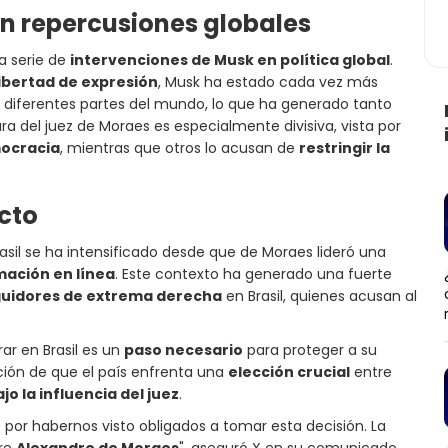
on repercusiones globales
a serie de
intervenciones de Musk en política global
.
libertad de expresión
, Musk ha estado cada vez más
 diferentes partes del mundo, lo que ha generado tanto
figura del juez de Moraes es especialmente divisiva, vista por
mocracia
, mientras que otros lo acusan de
restringir la
icto
asil se ha intensificado desde que de Moraes lideró una
mación en línea
. Este contexto ha generado una fuerte
uidores de extrema derecha
en Brasil, quienes acusan al
rar en Brasil es un
paso necesario
para proteger a su
ción de que el país enfrenta una
elección crucial
entre
o la influencia del juez
.
por habernos visto obligados a tomar esta decisión. La