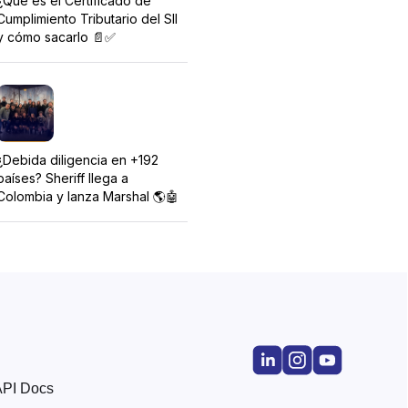
¿Qué es el Certificado de
Cumplimiento Tributario del SII
y cómo sacarlo 📄✅
¿Debida diligencia en +192
países? Sheriff llega a
Colombia y lanza Marshal 🌎🤖
API Docs