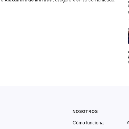
bre
Alexandre de Moraes
", aseguró X en su comunicado.
NOSOTROS
Cómo funciona