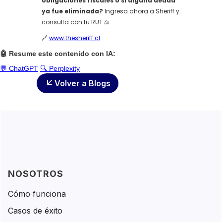
obligaciones fiscales o si alguna deuda
ya fue eliminada?
Ingresa ahora a Sheriff y
consulta con tu RUT ⚖️
🔗
www.thesheriff.cl
🤖 Resume este contenido con IA:
💬 ChatGPT
🔍 Perplexity
Volver a Blogs
NOSOTROS
Cómo funciona
Casos de éxito