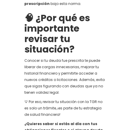
prescripción
bajo esta norma.
🧠 ¿Por qué es
importante
revisar tu
situación?
Conocer si tu deuda fue prescrita te puede
liberar de cargas innecesarias, mejorar tu
historial financiero y permitirte acceder a
nuevos créditos o licitaciones. Además, evita
que sigas figurando con deudas que ya no
tienen validez legal.
💡 Por eso, revisar tu situación con la TGR no
es solo un trámite, ¡es parte de tu estrategia
de salud financiera!
¿Quieres saber si estás al día con tus