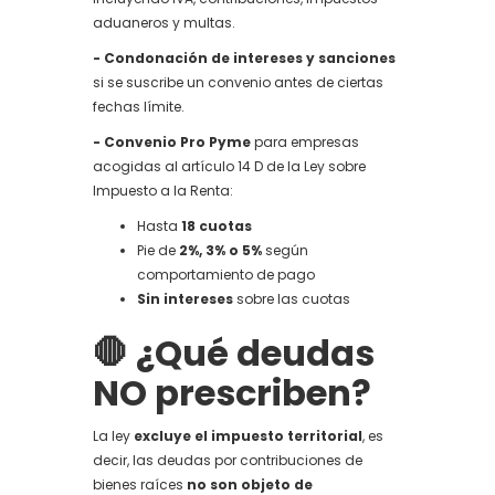
aduaneros y multas.
- Condonación de intereses y sanciones
si se suscribe un convenio antes de ciertas
fechas límite.
- Convenio Pro Pyme
para empresas
acogidas al artículo 14 D de la Ley sobre
Impuesto a la Renta:
Hasta
18 cuotas
Pie de
2%, 3% o 5%
según
comportamiento de pago
Sin intereses
sobre las cuotas
🛑 ¿Qué deudas
NO prescriben?
La ley
excluye el impuesto territorial
, es
decir, las deudas por contribuciones de
bienes raíces
no son objeto de