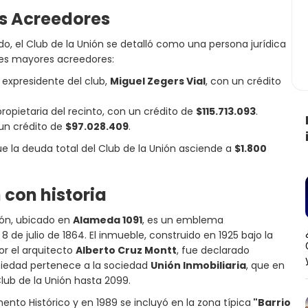
es Acreedores
ado, el Club de la Unión se detalló como una persona jurídica
res mayores acreedores:
l expresidente del club,
Miguel Zegers Vial
, con un crédito
propietaria del recinto, con un crédito de
$115.713.093
.
 un crédito de
$97.028.409
.
 la deuda total del Club de la Unión asciende a
$1.800
 con historia
nión, ubicado en
Alameda 1091
, es un emblema
 de julio de 1864. El inmueble, construido en 1925 bajo la
r el arquitecto
Alberto Cruz Montt
, fue declarado
opiedad pertenece a la sociedad
Unión Inmobiliaria
, que en
lub de la Unión hasta 2099.
ento Histórico y en 1989 se incluyó en la zona típica
"Barrio