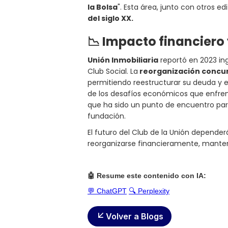
la Bolsa
". Esta área, junto con otros edi
del siglo XX.
📉
Impacto financiero 
Unión Inmobiliaria
reportó en 2023 in
Club Social. La
reorganización concur
permitiendo reestructurar su deuda y evi
de los desafíos económicos que enfren
que ha sido un punto de encuentro para
fundación.
El futuro del Club de la Unión depende
reorganizarse financieramente, mantenie
🤖 Resume este contenido con IA:
💬 ChatGPT
🔍 Perplexity
Volver a Blogs