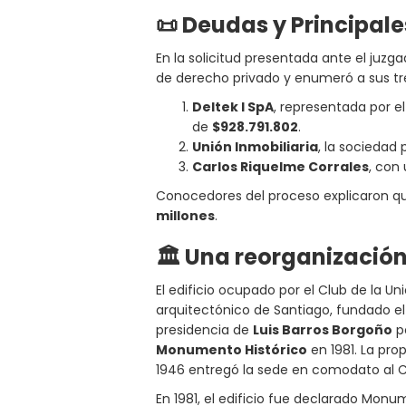
📜
Deudas y Principal
En la solicitud presentada ante el juzg
de derecho privado y enumeró a sus t
Deltek l SpA
, representada por e
de
$928.791.802
.
Unión Inmobiliaria
, la sociedad 
Carlos Riquelme Corrales
, con
Conocedores del proceso explicaron que
millones
.
🏛️ Una reorganización
El edificio ocupado por el Club de la U
arquitectónico de Santiago, fundado el 8
presidencia de
Luis Barros Borgoño
po
Monumento Histórico
en 1981. La pr
1946 entregó la sede en comodato al C
En 1981, el edificio fue declarado Monum