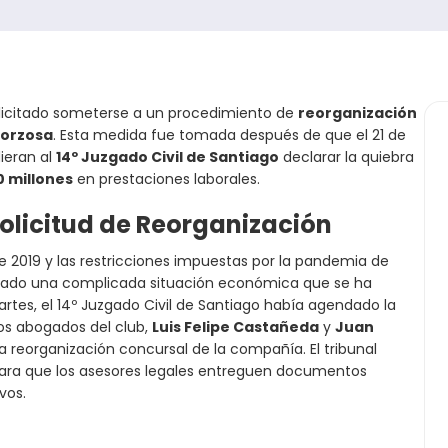
licitado someterse a un procedimiento de
reorganización
forzosa
. Esta medida fue tomada después de que el 21 de
ieran al
14º Juzgado Civil de Santiago
declarar la quiebra
0 millones
en prestaciones laborales.
Solicitud de Reorganización
 2019 y las restricciones impuestas por la pandemia de
entado una complicada situación económica que se ha
rtes, el 14º Juzgado Civil de Santiago había agendado la
los abogados del club,
Luis Felipe Castañeda
y
Juan
 la reorganización concursal de la compañía. El tribunal
 para que los asesores legales entreguen documentos
vos.