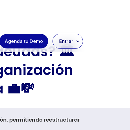
Agenda tu Demo
Entrar
deudas? 🏛️
rganización
a 💼💸
ón, permitiendo reestructurar