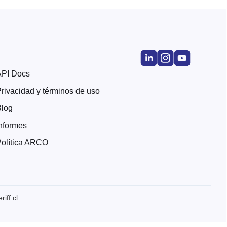
API Docs
rivacidad y términos de uso
Blog
nformes
olítica ARCO
iff.cl