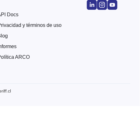
API Docs
rivacidad y términos de uso
Blog
nformes
olítica ARCO
iff.cl