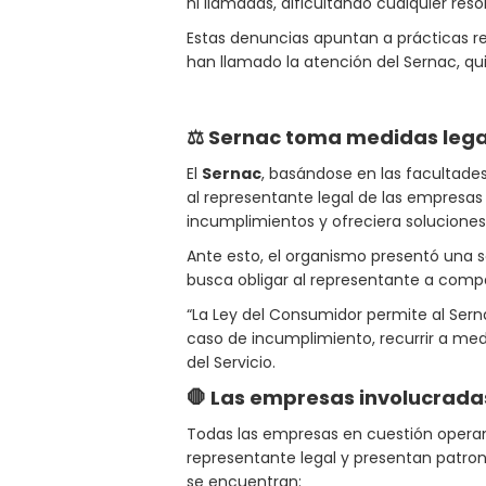
ni llamadas, dificultando cualquier reso
Estas denuncias apuntan a prácticas re
han llamado la atención del Sernac, qu
⚖️ Sernac toma medidas lega
El
Sernac
, basándose en las facultades
al representante legal de las empresas 
incumplimientos y ofreciera soluciones.
Ante esto, el organismo presentó una s
busca obligar al representante a comp
“La Ley del Consumidor permite al Sern
caso de incumplimiento, recurrir a medi
del Servicio.
🛑 Las empresas involucrada
Todas las empresas en cuestión operan
representante legal y presentan patron
se encuentran: