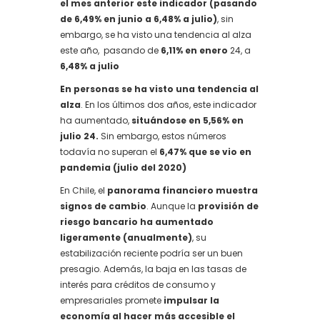
el mes anterior este indicador (pasando
de 6,49% en junio a 6,48% a julio)
, sin
embargo, se ha visto una tendencia al alza
este año, pasando de
6,11% en enero
24, a
6,48% a julio
En personas se ha visto una tendencia al
alza
. En los últimos dos años, este indicador
ha aumentado,
situándose en 5,56% en
julio 24.
Sin embargo, estos números
todavía no superan el
6,47% que se vio en
pandemia (julio del 2020)
En Chile, el
panorama financiero muestra
signos de cambio
. Aunque la
provisión de
riesgo bancario ha aumentado
ligeramente (anualmente)
, su
estabilización reciente podría ser un buen
presagio. Además, la baja en las tasas de
interés para créditos de consumo y
empresariales promete
impulsar la
economía al hacer más accesible el