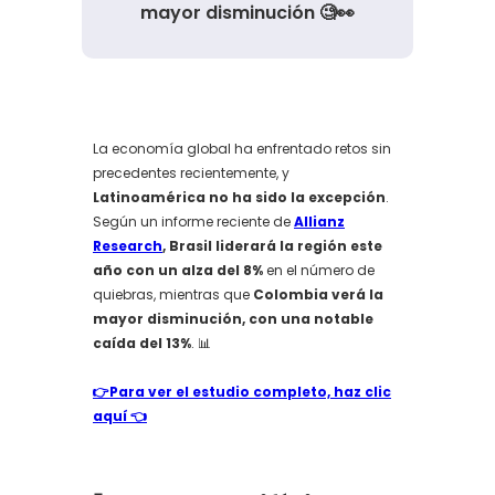
mayor disminución 🧐👀
La economía global ha enfrentado retos sin
precedentes recientemente, y
Latinoamérica no ha sido la excepción
.
Según un informe reciente de
Allianz
Research
, Brasil liderará la región este
año con un alza del 8%
en el número de
quiebras, mientras que
Colombia verá la
mayor disminución, con una notable
caída del 13%
. 📊
👉Para ver el estudio completo, haz clic
aquí 👈