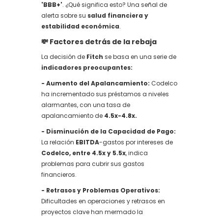
'BBB+'
. ¿Qué significa esto? Una señal de
alerta sobre su
salud financiera y
estabilidad económica
.
💸
Factores detrás de la rebaja
La decisión de
Fitch
se basa en una serie de
indicadores preocupantes:
- Aumento del Apalancamiento:
Codelco
ha incrementado sus préstamos a niveles
alarmantes, con una tasa de
apalancamiento de
4.5x-4.8x.
- Disminución de la Capacidad de Pago:
La relación
EBITDA
-gastos por intereses de
Codelco, entre 4.5x y 5.5x
, indica
problemas para cubrir sus gastos
financieros.
- Retrasos y Problemas Operativos:
Dificultades en operaciones y retrasos en
proyectos clave han mermado la