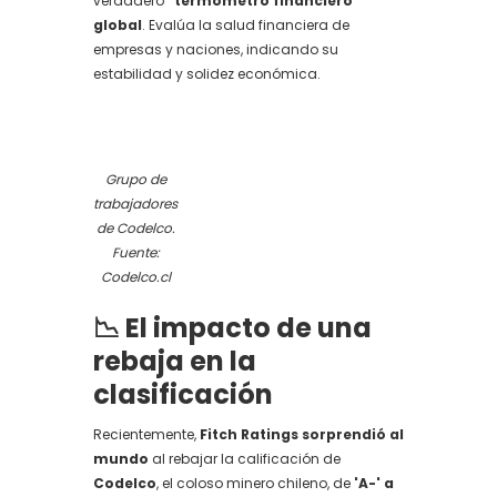
verdadero
"termómetro financiero"
global
. Evalúa la salud financiera de
empresas y naciones, indicando su
estabilidad y solidez económica.
Grupo de
trabajadores
de Codelco.
Fuente:
Codelco.cl
📉
El impacto de una
rebaja en la
clasificación
Recientemente,
Fitch Ratings sorprendió al
mundo
al rebajar la calificación de
Codelco
, el coloso minero chileno, de
'A-' a