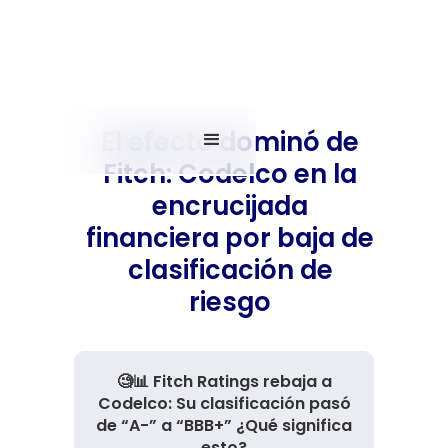
El efecto dominó de
Fitch: Codelco en la
encrucijada
financiera por baja de
clasificación de
riesgo
🧐📊 Fitch Ratings rebaja a
Codelco: Su clasificación pasó
de “A-” a “BBB+” ¿Qué significa
esto?