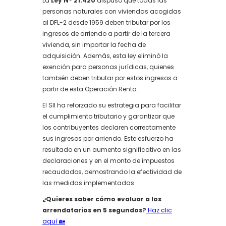
La
Ley N° 21.420
dispuso que todas las
personas naturales con viviendas acogidas
al DFL-2 desde 1959 deben tributar por los
ingresos de arriendo a partir de la tercera
vivienda, sin importar la fecha de
adquisición. Además, esta ley eliminó la
exención para personas jurídicas, quienes
también deben tributar por estos ingresos a
partir de esta Operación Renta.
El SII ha reforzado su estrategia para facilitar
el cumplimiento tributario y garantizar que
los contribuyentes declaren correctamente
sus ingresos por arriendo. Este esfuerzo ha
resultado en un aumento significativo en las
declaraciones y en el monto de impuestos
recaudados, demostrando la efectividad de
las medidas implementadas.
¿Quieres saber cómo evaluar a los
arrendatarios en 5 segundos?
Haz clic
aquí 🏡