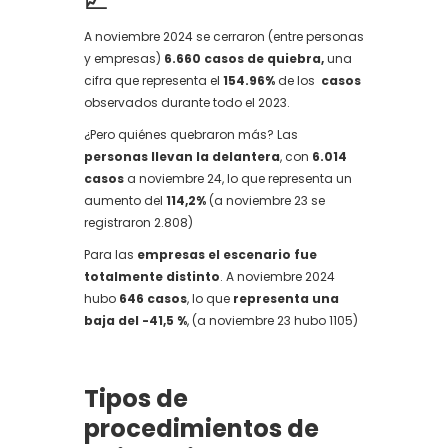
📈
A noviembre 2024 se cerraron (entre personas
y empresas)
6.660 casos de quiebra,
una
cifra que representa el
154.96%
de los
casos
observados durante todo el 2023.
¿Pero quiénes quebraron más? Las
personas llevan la delantera
, con
6.014
casos
a noviembre 24, lo que representa un
aumento del
114,2%
(a noviembre 23 se
registraron 2.808)
Para las
empresas el escenario fue
totalmente distinto
. A noviembre 2024
hubo
646 casos
, lo que
representa una
baja del -41,5 %
, (a noviembre 23 hubo 1105)
Tipos de
procedimientos de