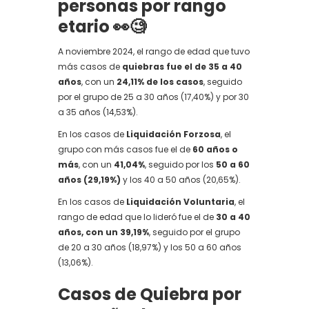
personas por rango
etario 👀🧐
A noviembre 2024, el rango de edad que tuvo
más casos de
quiebras fue el de 35 a 40
años
, con un
24,11% de los casos
, seguido
por el grupo de 25 a 30 años (17,40%) y por 30
a 35 años (14,53%).
En los casos de
Liquidación Forzosa
, el
grupo con más casos fue el de
60 años o
más
, con un
41,04%
, seguido por los
50 a 60
años (29,19%)
y los 40 a 50 años (20,65%).
En los casos de
Liquidación Voluntaria
, el
rango de edad que lo lideró fue el de
30 a 40
años, con un 39,19%
, seguido por el grupo
de 20 a 30 años (18,97%) y los 50 a 60 años
(13,06%).
Casos de Quiebra por