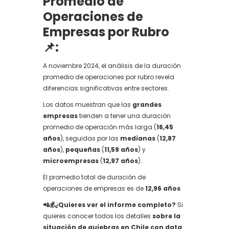
Promedio de
Operaciones de
Empresas por Rubro
📌:
A noviembre 2024, el análisis de la duración
promedio de operaciones por rubro revela
diferencias significativas entre sectores.
Los datos muestran que las
grandes
empresas
tienden a tener una duración
promedio de operación más larga (
16,45
años
), seguidas por las
medianas
(
12,87
años
),
pequeñas
(
11,59 años
) y
microempresas
(
12,97 años
).
El promedio total de duración de
operaciones de empresas es de
12,96 años
📲💰¿Quieres ver el informe completo?
Si
quieres conocer todos los detalles
sobre la
situación de quiebras en Chile con data