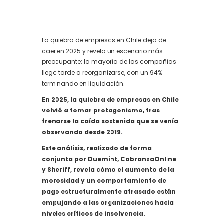
La quiebra de empresas en Chile deja de
caer en 2025 y revela un escenario más
preocupante: la mayoría de las compañías
llega tarde a reorganizarse, con un 94%
terminando en liquidación.
En 2025, la quiebra de empresas en Chile
volvió a tomar protagonismo, tras
frenarse la caída sostenida que se venía
observando desde 2019.
Este análisis, realizado de forma
conjunta por Duemint, CobranzaOnline
y Sheriff, revela cómo el aumento de la
morosidad y un comportamiento de
pago estructuralmente atrasado están
empujando a las organizaciones hacia
niveles críticos de insolvencia.