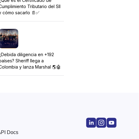
¿Qué es el Certificado de
Cumplimiento Tributario del SII
y cómo sacarlo 📄✅
¿Debida diligencia en +192
países? Sheriff llega a
Colombia y lanza Marshal 🌎🤖
API Docs