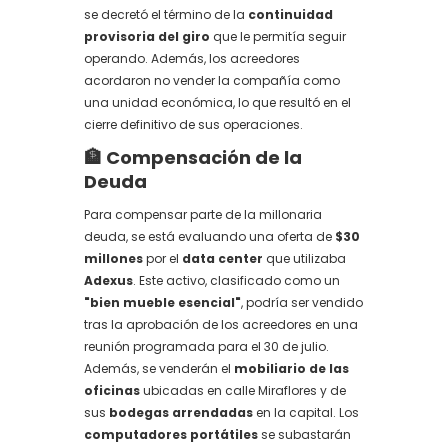
se decretó el término de la
continuidad
provisoria del giro
que le permitía seguir
operando. Además, los acreedores
acordaron no vender la compañía como
una unidad económica, lo que resultó en el
cierre definitivo de sus operaciones.
🏦 Compensación de la
Deuda
Para compensar parte de la millonaria
deuda, se está evaluando una oferta de
$30
millones
por el
data center
que utilizaba
Adexus
. Este activo, clasificado como un
"bien mueble esencial"
, podría ser vendido
tras la aprobación de los acreedores en una
reunión programada para el 30 de julio.
Además, se venderán el
mobiliario de las
oficinas
ubicadas en calle Miraflores y de
sus
bodegas arrendadas
en la capital. Los
computadores portátiles
se subastarán