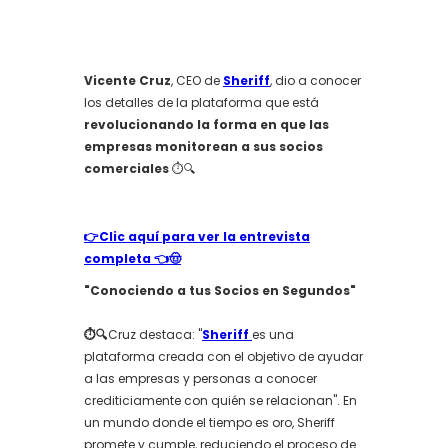
Vicente Cruz
, CEO de
Sheriff
, dio a conocer
los detalles de la plataforma que está
revolucionando la forma en que las
empresas monitorean a sus socios
comerciales
⏱️🔍
👉Clic aquí para ver la entrevista
completa 👈🤠
"Conociendo a tus Socios en Segundos"
⏱️🔍
Cruz destaca: "
Sheriff
es una
plataforma creada con el objetivo de ayudar
a las empresas y personas a conocer
crediticiamente con quién se relacionan". En
un mundo donde el tiempo es oro, Sheriff
promete y cumple, reduciendo el proceso de