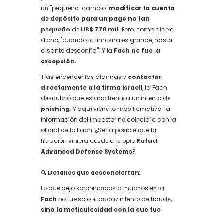
un "pequeño" cambio:
modificar la cuenta
de depósito para un pago no tan
pequeño
de
US$ 770 mil
. Pero, como dice el
dicho, "cuando la limosna es grande, hasta
el santo desconfía". Y la
Fach no fue la
excepción.
Tras encender las alarmas y
contactar
directamente a la firma israelí
, la Fach
descubrió que estaba frente a un intento de
phishing
. Y aquí viene lo más llamativo: la
información del impostor no coincidía con la
oficial de la Fach. ¿Sería posible que la
filtración viniera desde el propio
Rafael
Advanced Defense Systems
?
🔍 Detalles que desconciertan:
Lo que dejó sorprendidos a muchos en la
Fach
no fue solo el audaz intento de fraude
,
sino la meticulosidad con la que fue