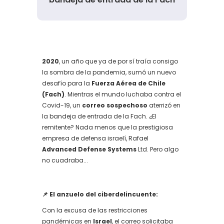
2020
, un año que ya de por sí traía consigo
la sombra de la pandemia, sumó un nuevo
desafío para la
Fuerza Aérea de Chile
(Fach)
. Mientras el mundo luchaba contra el
Covid-19, un
correo sospechoso
aterrizó en
la bandeja de entrada de la Fach. ¿El
remitente? Nada menos que la prestigiosa
empresa de defensa israelí, Rafael
Advanced Defense Systems
Ltd. Pero algo
no cuadraba...
📌 El anzuelo del ciberdelincuente:
Con la excusa de las restricciones
pandémicas en
Israel
, el correo solicitaba