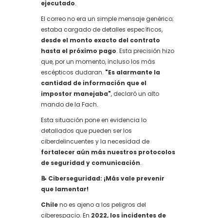
ejecutado
.
El correo no era un simple mensaje genérico;
estaba cargado de detalles específicos,
desde el monto exacto del contrato
hasta el próximo pago
. Esta precisión hizo
que, por un momento, incluso los más
escépticos dudaran.
"Es alarmante la
cantidad de información que el
impostor manejaba"
, declaró un alto
mando de la Fach.
Esta situación pone en evidencia lo
detallados que pueden ser los
ciberdelincuentes y la necesidad de
fortalecer aún más nuestros protocolos
de seguridad y comunicación
.
📝 Ciberseguridad: ¡Más vale prevenir
que lamentar!
Chile
no es ajeno a los peligros del
ciberespacio. En
2022, los incidentes de