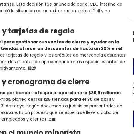
estante
. Esta decisión fue anunciada por el CEO interino de
ribió la situación como extremadamente difícil y no
 y tarjetas de regalo
al para gestionar sus ventas de cierre y ayudar en la
as tiendas ofrecerán descuentos de hasta un 30% en el
 las tarjetas de regalo y los créditos de mercancía existentes
d para los clientes de aprovechar ofertas especiales antes de
nitivamente. 🛍️🎁
 y cronograma de cierre
mo por bancarrota que proporcionará $35,5 millones
demás, planea
cerrar 125 tiendas para el 30 de abril
y
el 31 de mayo, según documentos judiciales presentados en
Delaware. Es un proceso que se espera se lleve a cabo de
empleados y clientes. ⏳💼
en el mundo minorista