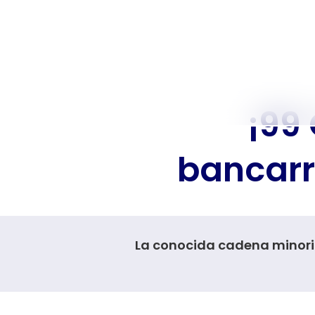
¡99
bancarro
La conocida cadena minoris