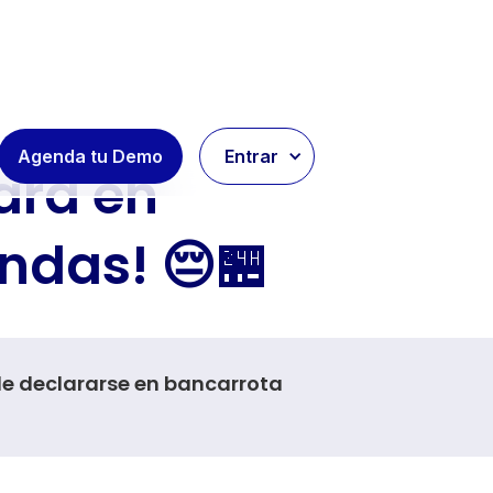
Agenda tu Demo
Entrar
ara en
endas! 😔🏪
de declararse en bancarrota