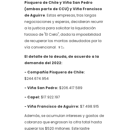
Pisquera de Chile y Viña San Pedro
(ambas parte de CCU) y Viña Francisco
de Aguirre
. Estas empresas, tras largas
negociaciones y esperas, decidieron recurrir
a la justicia para solicitar la liquidación
forzosa de "El Cielo", dada la imposibilidad
de recuperar los montos adeudados por la
vía convencional. 🍷📉
El detalle de la deuda, de acuerdo a la
demanda del 2022:
- Compañía Pisquera de Chile:
$244.674.954
- Viña San Pedro:
$206.417.589
- Capel:
$17.922.197
- Viña Francisco de Aguirre:
$7.498.915
Además, se acumulan intereses y gastos de
cobranza que engrosan la cifra total hasta
superar los $520 millones. Este lastre