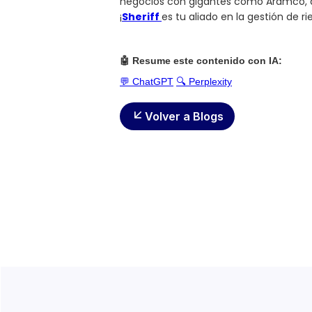
negocios con gigantes como Aramco, a
¡
Sheriff
es tu aliado en la gestión de 
🤖 Resume este contenido con IA:
💬 ChatGPT
🔍 Perplexity
Volver a Blogs