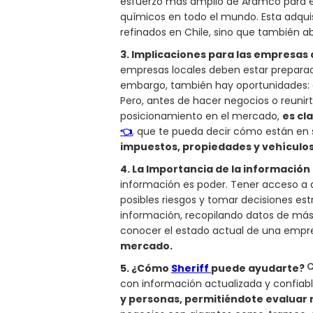
esfuerzo más amplio de Aramco para ex
químicos en todo el mundo. Esta adqui
refinados en Chile, sino que también a
3. Implicaciones para las empresas c
empresas locales deben estar prepara
embargo, también hay oportunidades: co
Pero, antes de hacer negocios o reunir
posicionamiento en el mercado,
es cl
👈
, que te pueda decir cómo están en 
impuestos, propiedades y vehículos
4. La Importancia de la información 
información es poder. Tener acceso a d
posibles riesgos y tomar decisiones est
información, recopilando datos de más 
conocer el estado actual de una empr
mercado.
5. ¿Cómo
Sheriff
puede ayudarte? 
con información actualizada y confiab
y personas, permitiéndote evaluar 