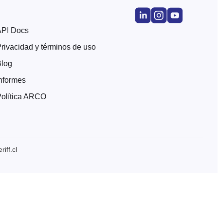
API Docs
rivacidad y términos de uso
Blog
nformes
olítica ARCO
iff.cl