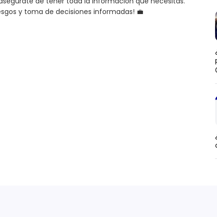
segúrate de tener toda la información que necesitas.
riesgos y toma de decisiones informadas! 💼