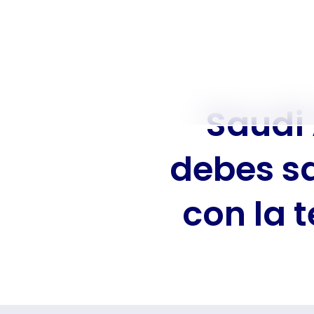
Saudi 
debes s
con la 