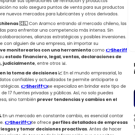
pandir sus operaciones de refinación y productos
sición no solo asegura puntos de venta para sus productos
bre nuevos mercados para lubricantes y otros derivados.
hilenas 🇨🇱
Con Aramco entrando al mercado chileno, las
das para enfrentar una competencia más intensa. Sin
laboraciones, alianzas estratégicas y posibles inversiones.
te con alguien de una empresa, sin importar su
ave monitorearlos con una herramienta
como
👉Sheriff
su
estado financiero, legal, ventas, declaraciones de
, judicialmente
, entre otros 📊.
en la toma de decisiones 📈
En el mundo empresarial, la
atos confiables y actualizados te permite anticiparte a
ratégicas.
👉Sheriff👈
se especializa en brindar este tipo de
de 17 fuentes privadas y públicas. Así, no solo puedes
esa, sino también
prever tendencias y cambios en el

En un mercado en constante cambio, es esencial contar
le.
👉Sheriff👈
te ofrece
perfiles detallados de empresas
riesgos y tomar decisiones proactivas
. Antes de hacer