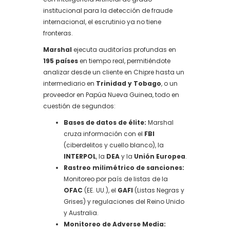
institucional para la detección de fraude
internacional, el escrutinio ya no tiene
fronteras.
Marshal
ejecuta auditorías profundas en
195 países
en tiempo real, permitiéndote
analizar desde un cliente en Chipre hasta un
intermediario en
Trinidad y Tobago
, o un
proveedor en Papúa Nueva Guinea, todo en
cuestión de segundos:
Bases de datos de élite:
Marshal
cruza información con el
FBI
(ciberdelitos y cuello blanco), la
INTERPOL
, la
DEA
y la
Unión Europea
.
Rastreo milimétrico de sanciones:
Monitoreo por país de listas de la
OFAC
(EE. UU.), el
GAFI
(Listas Negras y
Grises) y regulaciones del Reino Unido
y Australia.
Monitoreo de Adverse Media: