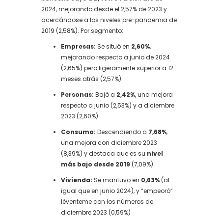
2024, mejorando desde el 2,57% de 2023 y
acercándose a los niveles pre-pandemia de
2019 (2,58%). Por segmento:
Empresas:
Se situó en
2,60%
,
mejorando respecto a junio de 2024
(2,65%) pero ligeramente superior a 12
meses atrás (2,57%).
Personas:
Bajó a
2,42%
, una mejora
respecto a junio (2,53%) y a diciembre
2023 (2,60%).
Consumo:
Descendiendo a
7,68%
,
una mejora con diciembre 2023
(8,39%) y destaca que es su
nivel
más bajo desde 2019
(7,09%)
Vivienda:
Se mantuvo en
0,63%
(al
igual que en junio 2024), y “empeoró”
léventeme con los números de
diciembre 2023 (0,59%)