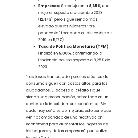
Empresas:
Se redujeron a
8,65%
, una
mejora respecto a diciembre 2023
(12,47%), pero sigue siendo más
elevado que los números “pre-
pandemia” (cerrando en diciembre de
2019 en 5,17%)
Tasa de Política Monetaria (TPM):
Finalizó en
5,00%
, confirmando la
tendencia bajista respecto a 8,25% de
2023
“Las tasas han bajado, pero los créditos de
consumo siguen con costos altos para los
ciudadanos. El acceso al crédito sigue
siendo una preocupación, sobre todo en un
contexto de incertidumbre económica. Sin
duda hay señales de mejoras, esto tiene que
venir acompañado de una reactivación
económica para aumentar los ingresos de
los hogares y de las empresas”, puntualiza
Vicente Cruz.