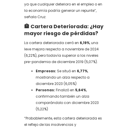
ya que cualquier deterioro en el empleo o en
la economía podría generar un repunte”,
señala Cruz.
🏦 Cartera Deteriorada: ¿Hay
mayor riesgo de pérdidas?
La cartera deteriorada cerró en
6,19%
, una
leve mejora respecto a noviembre de 2024
(6,22%), pero todavía superior a los niveles
pre-pandemia de diciembre 2019 (5,07%).
Empresas:
Se situó en
6,77%
,
mostrando un alza respecto a
diciembre 2023 (6,05%)
Personas:
Finalizó en
5,64%
,
confirmando también un alza
comparándolo con diciembre 2023
(5,22%)
“Probablemente, esta cartera deteriorada es
el reflejo de las insolvencias y